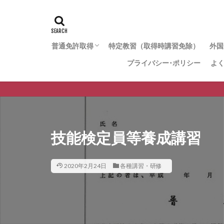
普通免許取得
特定教習（取得時講習免除）
外国
プライバシー･ポリシー
よ
【仮免なし】免許再取得コース
【仮免なし】29歳までの一般コース
【仮免なし】22歳までの学生コース
【仮免あり】免許再取得コース（一般型）
【仮免あり】免許再取得コース（最速型）
【仮免あり】取得時講習免除コース
技能検定員等養成講習
2020年2月24日
各種講習・研修