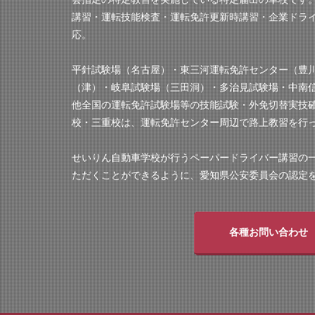
講習・運転技能検査・運転免許更新時講習・企業ドラ
応。
平針試験場（名古屋）・東三河運転免許センター（豊
（津）・岐阜試験場（三田洞）・多治見試験場・中南
他全国の運転免許試験場等の技能試験・外免切替実技
校・三重校は、運転免許センター周辺で路上教習を行
せいりん自動車学校が行うペーパードライバー講習の
ただくことができるように、愛知県公安委員会の認定
各種お問い合わせ