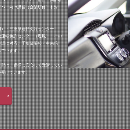
イバー向け講習（企業研修）も対
川）・三重県運転免許センター
信運転免許センター（塩尻）・その
確認に対応。千葉幕張校・中南信
っています。
一部は、皆様に安心して受講してい
を受けています。