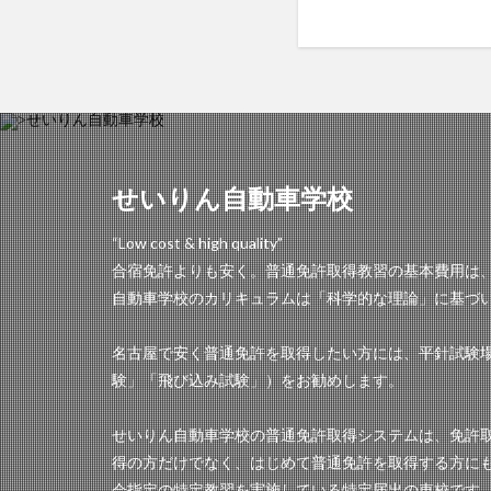
せいりん自動車学校
“Low cost & high quality”
合宿免許よりも安く。普通免許取得教習の基本費用は、
自動車学校のカリキュラムは「科学的な理論」に基づ
名古屋で安く普通免許を取得したい方には、平針試験
験」「飛び込み試験」）をお勧めします。
せいりん自動車学校の普通免許取得システムは、免許
得の方だけでなく、はじめて普通免許を取得する方に
会指定の特定教習を実施している特定届出の車校です