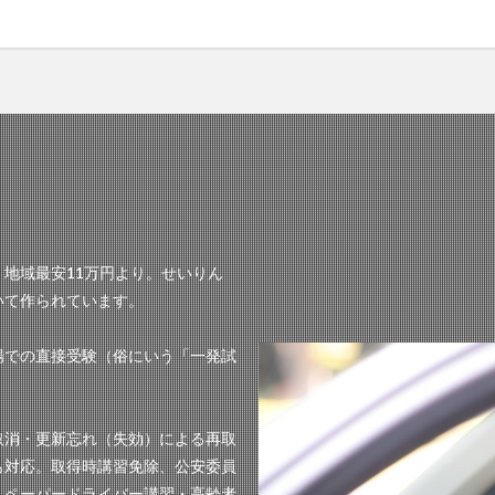
地域最安11万円より。せいりん
いて作られています。
場での直接受験（俗にいう「一発試
取消・更新忘れ（失効）による再取
も対応。取得時講習免除、公安委員
。ペーパードライバー講習・高齢者