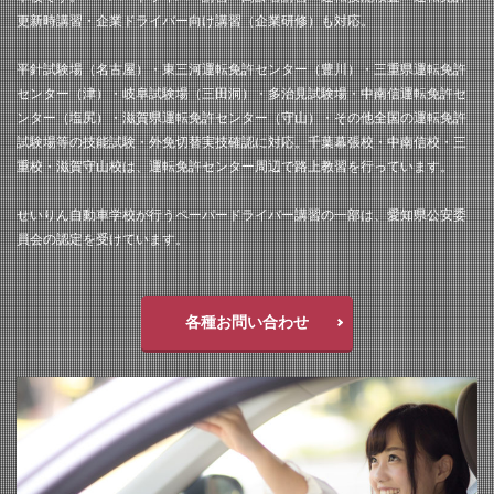
更新時講習・企業ドライバー向け講習（企業研修）も対応。
平針試験場（名古屋）・東三河運転免許センター（豊川）・三重県運転免許
センター（津）・岐阜試験場（三田洞）・多治見試験場・中南信運転免許セ
ンター（塩尻）・滋賀県運転免許センター（守山）・その他全国の運転免許
試験場等の技能試験・外免切替実技確認に対応。千葉幕張校・中南信校・三
重校・滋賀守山校は、運転免許センター周辺で路上教習を行っています。
せいりん自動車学校が行うペーパードライバー講習の一部は、愛知県公安委
員会の認定を受けています。
各種お問い合わせ