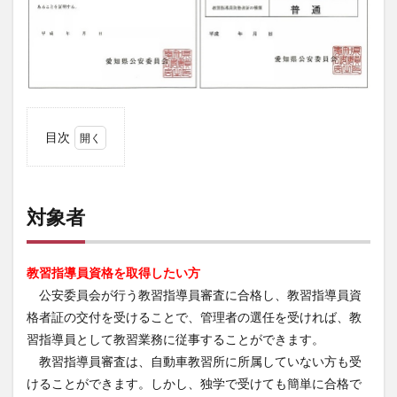
目次
1
対象
者
対象者
2
公安
委員
会が
教習指導員資格を取得したい方
行う
公安委員会が行う教習指導員審査に合格し、教習指導員資
教習
格者証の交付を受けることで、管理者の選任を受ければ、教
指導
員審
習指導員として教習業務に従事することができます。
査の
教習指導員審査は、自動車教習所に所属していない方も受
内容
けることができます。しかし、独学で受けても簡単に合格で
2.1