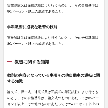
指導
実技試験又は面接試験により行うものとし、その合格基準は
員養
80パーセント以上の成績であること。
成講
習
4
学科教習に必要な教習の技能
よく
ある
質問
実技試験又は面接試験により行うものとし、その合格基準は
80パーセント以上の成績であること。
5
お申
し込
み
教習に関する知識
教則の内容となっている事項その他自動車の運転に関
する知識
論文式、択一式、補完式又は正誤式の筆記試験により行うも
のとし、その合格基準は、論文式のものにあたっては85パー
セント以上、その他のものにあたっては95パーセント以上の