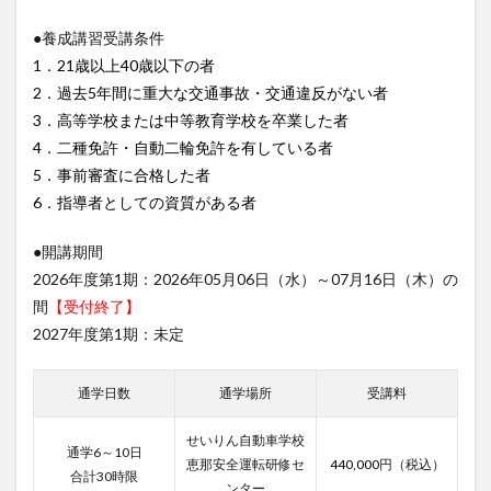
●養成講習受講条件
1．21歳以上40歳以下の者
2．過去5年間に重大な交通事故・交通違反がない者
3．高等学校または中等教育学校を卒業した者
4．二種免許・自動二輪免許を有している者
5．事前審査に合格した者
6．指導者としての資質がある者
●開講期間
2026年度第1期：2026年05月06日（水）～07月16日（木）の
間
【受付終了】
2027年度第1期：未定
通学日数
通学場所
受講料
せいりん自動車学校
通学6～10日
恵那安全運転研修セ
440,000
円（税込）
合計30時限
ンター