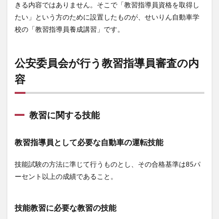
きる内容ではありません。そこで「教習指導員資格を取得し
教習
たい」という方のために設置したものが、せいりん自動車学
に関
する
校の「教習指導員養成講習」です。
技能
2.2
公安委員会が行う教習指導員審査の内
教習
に関
容
する
知識
3
教習
教習に関する技能
指導
員養
成講
教習指導員として必要な自動車の運転技能
習の
内容
技能試験の方法に準じて行うものとし、その合格基準は85パ
3.1
ーセント以上の成績であること。
事前
審査
3.2
技能教習に必要な教習の技能
教習