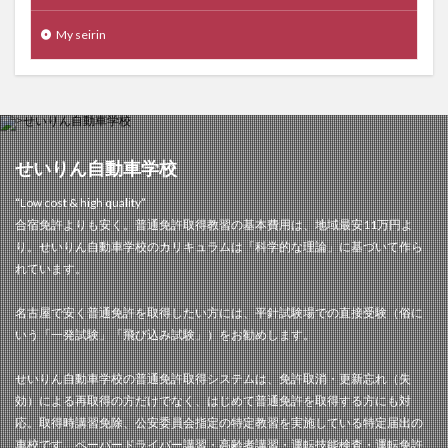
My seirin
せいりん自動車学校
“Low cost & high quality”
合宿免許よりも安く。普通免許取得教習の基本費用は、地域最安11万円よ
り。せいりん自動車学校のカリキュラムは「科学的な理論」に基づいて作ら
れています。
名古屋で安く普通免許を取得したい方には、平針試験場での直接受験（俗に
いう「一発試験」「飛び込み試験」）をお勧めします。
せいりん自動車学校の普通免許取得システムは、免許取消・更新忘れ（失
効）による再取得の方だけでなく、はじめて普通免許を取得する方にも対
応。取得時講習免除、公安委員会指定の特定教習を実施している特定届出の
車校です。ペーパードライバー講習・高齢者講習・運転技能検査・運転免許