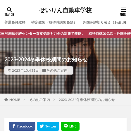
せいりん自動車学校
普通免許取得
特定教習（取得時講習免除）
外国免許切り替え（Switching
運転免許センター直接受験を万全の対策で攻略。 取得時講習免除・外国免許切替・
2023-2024冬季休校期間のお知らせ
2023年10月31日
その他ご案内
HOME
その他ご案内
2023-2024冬季休校期間のお知らせ