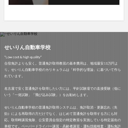
せいりん自動車学校
“Low cost & high quality”
合宿免許よりも安く。普通免許取得教習の基本費用は、地域最安11万円よ
り。せいりん自動車学校のカリキュラムは「科学的な理論」に基づいて作ら
れています。
名古屋で安く普通免許を取得したい方には、平針試験場での直接受験（俗に
いう「一発試験」「飛び込み試験」）をお勧めします。
せいりん自動車学校の普通免許取得システムは、免許取消・更新忘れ（失
効）による再取得の方だけでなく、はじめて普通免許を取得する方にも対
応。取得時講習免除、公安委員会指定の特定教習を実施している特定届出の
車校です。ペーパードライバー講習・高齢者講習・運転技能検査・運転免許