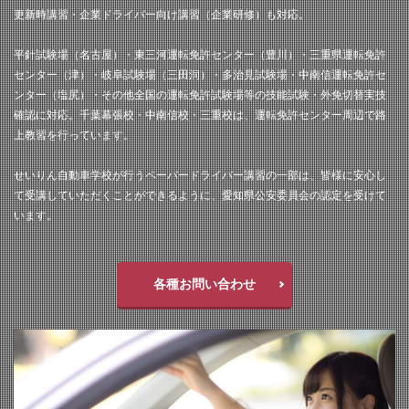
更新時講習・企業ドライバー向け講習（企業研修）も対応。
平針試験場（名古屋）・東三河運転免許センター（豊川）・三重県運転免許
センター（津）・岐阜試験場（三田洞）・多治見試験場・中南信運転免許セ
ンター（塩尻）・その他全国の運転免許試験場等の技能試験・外免切替実技
確認に対応。千葉幕張校・中南信校・三重校は、運転免許センター周辺で路
上教習を行っています。
せいりん自動車学校が行うペーパードライバー講習の一部は、皆様に安心し
て受講していただくことができるように、愛知県公安委員会の認定を受けて
います。
各種お問い合わせ