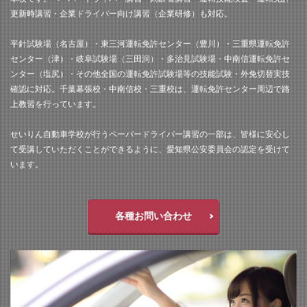
更新時講習・企業ドライバー向け講習（企業研修）も対応。
平針試験場（名古屋）・東三河運転免許センター（豊川）・三重県運転免許
センター（津）・岐阜試験場（三田洞）・多治見試験場・中南信運転免許セ
ンター（塩尻）・その他全国の運転免許試験場等の技能試験・外免切替実技
確認に対応。千葉幕張校・中南信校・三重校は、運転免許センター周辺で路
上教習を行っています。
せいりん自動車学校が行うペーパードライバー講習の一部は、皆様に安心し
て受講していただくことができるように、愛知県公安委員会の認定を受けて
います。
各種お問い合わせ