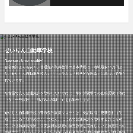
せいりん自動車学校
“Low cost & high quality”
合宿免許よりも安く。普通免許取得教習の基本費用は、地域最安11万円よ
り。せいりん自動車学校のカリキュラムは「科学的な理論」に基づいて作ら
れています。
名古屋で安く普通免許を取得したい方には、平針試験場での直接受験（俗に
いう「一発試験」「飛び込み試験」）をお勧めします。
せいりん自動車学校の普通免許取得システムは、免許取消・更新忘れ（失
効）による再取得の方だけでなく、はじめて普通免許を取得する方にも対
応。取得時講習免除、公安委員会指定の特定教習を実施している特定届出の
車校です。ペーパードライバー講習・高齢者講習・運転技能検査・運転免許