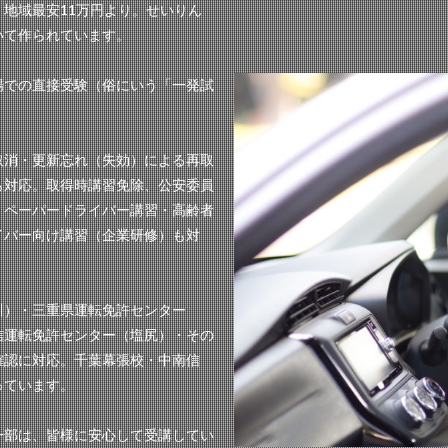
地域最安11万円より。せいりん
いて作られています。
場での直接受験（俗にいう「一発試
取消・更新忘れ（失効）による再取
も対応。取得時講習免除、公安委員
。ペーパードライバー講習・高齢者
イバー向け講習（企業研修）も対
川）・三重県運転免許センター
信運転免許センター（塩尻）・その
確認に対応。千葉幕張校・中南信
っています。
一部は、皆様に安心して受講してい