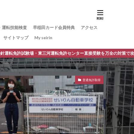
・運転技能検査
早稲田カード会員特典
アクセス
サイトマップ
My seirin
場・東三河運転免許センター直接受験を万全の対策で攻略。 取得時講習
普通免許取得