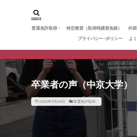
普通免許取得
特定教習（取得時講習免除）
外国
プライバシー･ポリシー
よ
【仮免なし】免許再取得コース
【仮免なし】29歳までの一般コース
【仮免なし】22歳までの学生コース
【仮免あり】免許再取得コース（一般型）
【仮免あり】免許再取得コース（最速型）
【仮免あり】取得時講習免除コース
卒業者の声（中京大学）
2022年9月28日
普通免許取得