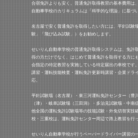
合宿免許よりも安く。普通免許取得教習の基本費用は、
自動車学校のカリキュラムは「科学的な理論」に基づ
名古屋で安く普通免許を取得したい方には、平針試験
験」「飛び込み試験」）をお勧めします。
せいりん自動車学校の普通免許取得システムは、免許
得の方だけでなく、はじめて普通免許を取得する方に
会指定の特定教習を実施している特定届出の車校です
講習・運転技能検査・運転免許更新時講習・企業ドラ
応。
平針試験場（名古屋）・東三河運転免許センター（豊
（津）・岐阜試験場（三田洞）・多治見試験場・中南
他全国の運転免許試験場等の技能試験・外免切替実技
校・三重校は、運転免許センター周辺で路上教習を行
せいりん自動車学校が行うペーパードライバー講習の