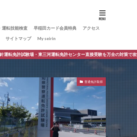
・運転技能検査
早稲田カード会員特典
アクセス
サイトマップ
My seirin
・東三河運転免許センター直接受験を万全の対策で攻略。 取得時講習免
普通免許取得