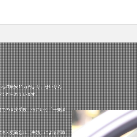
地域最安11万円より。せいりん
いて作られています。
場での直接受験（俗にいう「一発試
取消・更新忘れ（失効）による再取