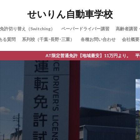
せいりん自動車学校
免許切り替え（Switching）
ペーパードライバー講習
高齢者講習
ある質問
系列校（千葉･長野･三重）
各種お問い合わせ
会社概要
AT限定普通免許【地域最安】11万円より。 平針運転免許試験場