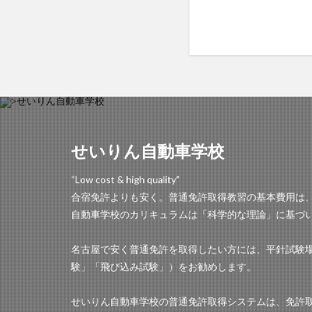
せいりん自動車学校
“Low cost & high quality”
合宿免許よりも安く。普通免許取得教習の基本費用は、
自動車学校のカリキュラムは「科学的な理論」に基づ
名古屋で安く普通免許を取得したい方には、平針試験
験」「飛び込み試験」）をお勧めします。
せいりん自動車学校の普通免許取得システムは、免許