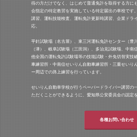
得の方だけでなく、はじめて普通免許を取得する方に
会指定の特定教習を実施している特定届出の車校です
講習、運転技能検査、運転免許更新時講習、企業ドラ
応。
平針試験場（名古屋）、東三河運転免許センター（豊
（津）、岐阜試験場（三田洞）、多治見試験場、中南
他全国の運転免許試験場等の技能試験・外免切替実技
車練習所・中南信せいりん自動車練習所・三重せいり
ー周辺での路上練習を行っています。
せいりん自動車学校が行うペーパードライバー講習の
ただくことができるように、愛知県公安委員会の認定
各種お問い合わせ