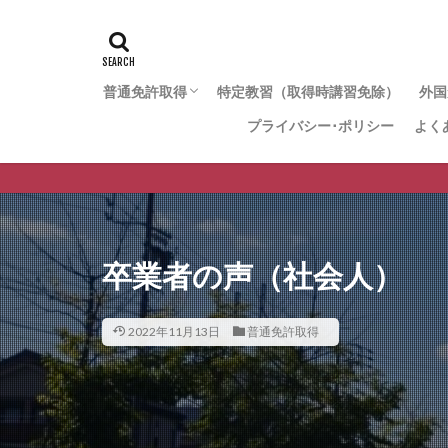
普通免許取得
特定教習（取得時講習免除）
外国
プライバシー･ポリシー
よく
【仮免なし】免許再取得コース
【仮免なし】29歳までの一般コース
【仮免なし】22歳までの学生コース
【仮免あり】免許再取得コース（一般型）
【仮免あり】免許再取得コース（最速型）
【仮免あり】取得時講習免除コース
卒業者の声（社会人）
2022年11月13日
普通免許取得