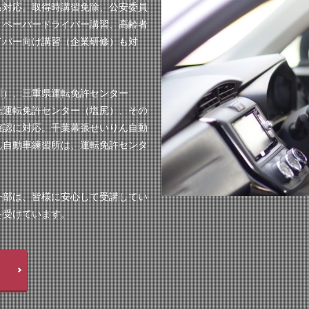
も対応。取得時講習免除、公安委員
。ペーパードライバー講習、高齢者
イバー向け講習（企業研修）も対
川）、三重県運転免許センター
信運転免許センター（塩尻）、その
確認に対応。千葉幕張せいりん自動
ん自動車練習所は、運転免許センタ
一部は、皆様に安心して受講してい
を受けています。