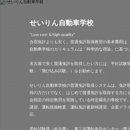
せいりん自動車学校
“Low cost & high quality”
合宿免許よりも安く。普通免許取得教習の基本費用は、
自動車学校のカリキュラムは「科学的な理論」に基づ
名古屋で安く普通免許を取得したい方には、平針試験
験」「飛び込み試験」）をお勧めします。
せいりん自動車学校の普通免許取得システムは、免許
得の方だけでなく、はじめて普通免許を取得する方に
会指定の特定教習を実施している特定届出の車校です
講習、運転技能検査、運転免許更新時講習、企業ドラ
応。
平針試験場（名古屋）、東三河運転免許センター（豊