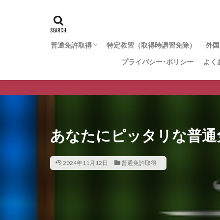
普通免許取得
特定教習（取得時講習免除）
外国
プライバシー･ポリシー
よく
【仮免なし】免許再取得コース
【仮免なし】29歳までの一般コース
【仮免なし】22歳までの学生コース
【仮免あり】免許再取得コース（一般型）
【仮免あり】免許再取得コース（最速型）
【仮免あり】取得時講習免除コース
あなたにピッタリな普通
2024年11月12日
普通免許取得