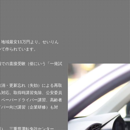
地域最安11万円より。せいりん
いて作られています。
場での直接受験（俗にいう「一発試
取消・更新忘れ（失効）による再取
も対応。取得時講習免除、公安委員
。ペーパードライバー講習、高齢者
イバー向け講習（企業研修）も対
川）、三重県運転免許センター