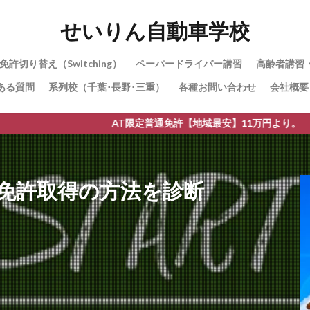
せいりん自動車学校
免許切り替え（Switching）
ペーパードライバー講習
高齢者講習
ある質問
系列校（千葉･長野･三重）
各種お問い合わせ
会社概要
AT限定普通免許【地域最安】11万円より。 平針運転免許
免許取得の方法を診断