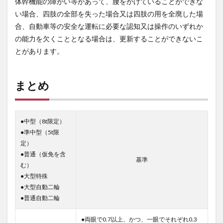
体幹機能の障がい等があって、腰をかけていることができな
い場合、四肢の全部を失った場合又は四肢の用を全廃した場
合、自動車等の安全な運転に必要な認知又は操作のいずれか
の能力を欠くこととなる場合は、更新することができないこ
とがあります。
まとめ
●中型（8t限定）
●準中型（5t限
定）
●普通（仮免を含
基準
む）
●大型特殊
●大型自動二輪
●普通自動二輪
●両眼で0.7以上、かつ、一眼でそれぞれ0.3