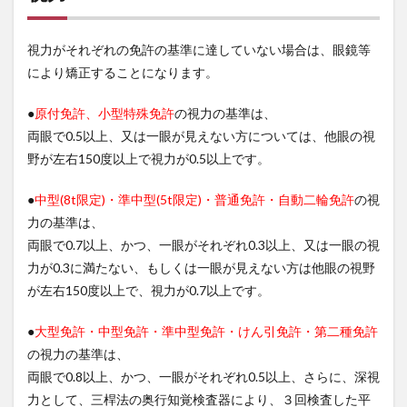
視力がそれぞれの免許の基準に達していない場合は、眼鏡等
により矯正することになります。
●
原付免許、小型特殊免許
の視力の基準は、
両眼で0.5以上、又は一眼が見えない方については、他眼の視
野が左右150度以上で視力が0.5以上です。
●
中型(8t限定)・準中型(5t限定)・普通免許・自動二輪免許
の視
力の基準は、
両眼で0.7以上、かつ、一眼がそれぞれ0.3以上、又は一眼の視
力が0.3に満たない、もしくは一眼が見えない方は他眼の視野
が左右150度以上で、視力が0.7以上です。
●
大型免許・中型免許・準中型免許・けん引免許・第二種免許
の視力の基準は、
両眼で0.8以上、かつ、一眼がそれぞれ0.5以上、さらに、深視
力として、三桿法の奥行知覚検査器により、３回検査した平