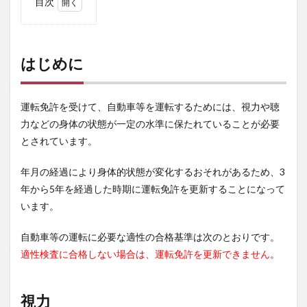
目次
1
はじ
めに
はじめに
2
視力
3
運転免許を受けて、自動車等を運転するためには、視力や聴
聴力
力などの身体の状態が一定の水準に保たれていることが必要
4
とされています。
運動
能力
年月の経過により身体的状態が変化するおそれがあるため、3
5
年から5年を経過した時期に運転免許を更新することになって
まと
います。
め
自動車等の運転に必要な適性の合格基準は次のとおりです。
適性検査に合格しない場合は、運転免許を更新できません
。
視力