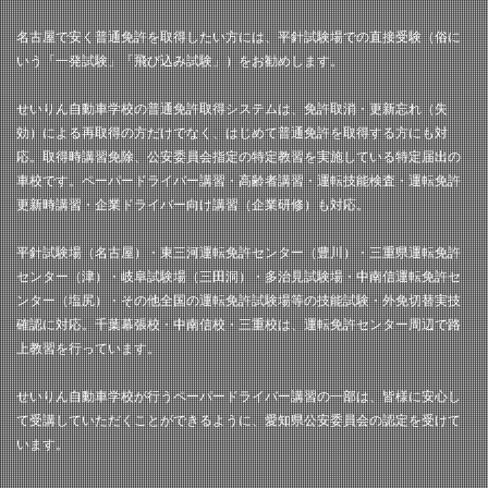
名古屋で安く普通免許を取得したい方には、平針試験場での直接受験（俗に
いう「一発試験」「飛び込み試験」）をお勧めします。
せいりん自動車学校の普通免許取得システムは、免許取消・更新忘れ（失
効）による再取得の方だけでなく、はじめて普通免許を取得する方にも対
応。取得時講習免除、公安委員会指定の特定教習を実施している特定届出の
車校です。ペーパードライバー講習・高齢者講習・運転技能検査・運転免許
更新時講習・企業ドライバー向け講習（企業研修）も対応。
平針試験場（名古屋）・東三河運転免許センター（豊川）・三重県運転免許
センター（津）・岐阜試験場（三田洞）・多治見試験場・中南信運転免許セ
ンター（塩尻）・その他全国の運転免許試験場等の技能試験・外免切替実技
確認に対応。千葉幕張校・中南信校・三重校は、運転免許センター周辺で路
上教習を行っています。
せいりん自動車学校が行うペーパードライバー講習の一部は、皆様に安心し
て受講していただくことができるように、愛知県公安委員会の認定を受けて
います。