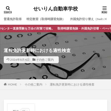
せいりん自動車学校
普通免許取得
特定教習（取得時講習免除）
外国免許切り替え（Switching
ー直接受験を万全の対策で攻略。 取得時講習免除・外国免許切替・ペーパードライ
運転免許更新時における適性検査
2026年8月4日
その他ご案内
HOME
その他ご案内
運転免許更新時における適性検査