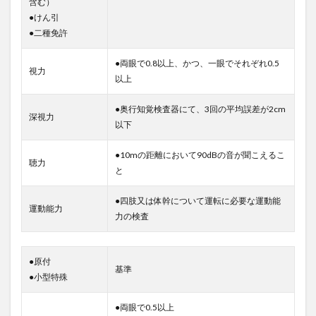
含む）
●けん引
●二種免許
●両眼で0.8以上、かつ、一眼でそれぞれ0.5
視力
以上
●奥行知覚検査器にて、3回の平均誤差が2cm
深視力
以下
●10mの距離において90dBの音が聞こえるこ
聴力
と
●四肢又は体幹について運転に必要な運動能
運動能力
力の検査
●原付
基準
●小型特殊
●両眼で0.5以上