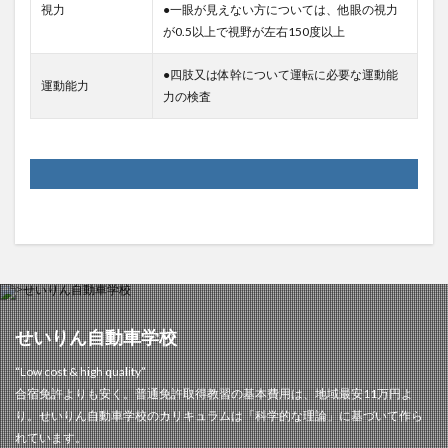
視力
●一眼が見えない方については、他眼の視力
が0.5以上で視野が左右150度以上
●四肢又は体幹について運転に必要な運動能
運動能力
力の検査
せいりん自動車学校
“Low cost & high quality”
合宿免許よりも安く。普通免許取得教習の基本費用は、地域最安11万円よ
り。せいりん自動車学校のカリキュラムは「科学的な理論」に基づいて作ら
れています。