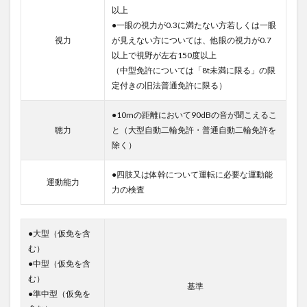
以上
●一眼の視力が0.3に満たない方若しくは一眼
視力
が見えない方については、他眼の視力が0.7
以上で視野が左右150度以上
（中型免許については「8t未満に限る」の限
定付きの旧法普通免許に限る）
●10mの距離において90dBの音が聞こえるこ
聴力
と（大型自動二輪免許・普通自動二輪免許を
除く）
●四肢又は体幹について運転に必要な運動能
運動能力
力の検査
●大型（仮免を含
む）
●中型（仮免を含
む）
基準
●準中型（仮免を