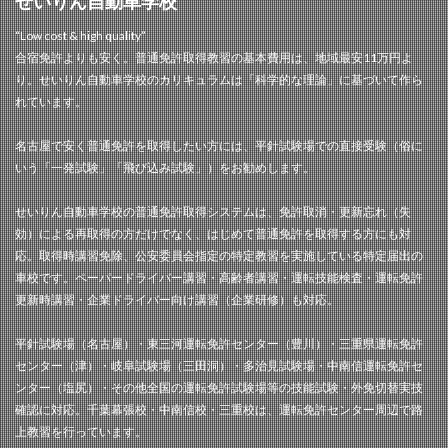
せいりん自動車学校
“Low cost & high quality”
合宿免許よりも安く。普通免許取得教習の基本費用は、地域最安11万円よ
り。せいりん自動車学校のカリキュラムは「科学的な理論」に基づいて作ら
れています。
名古屋で安く普通免許を取得したい方には、平針試験場での直接受験（俗に
いう「一発試験」「飛び込み試験」）をお勧めします。
せいりん自動車学校の普通免許取得システムは、免許取消・更新忘れ（失
効）による再取得の方だけでなく、はじめて普通免許を取得する方にも対
応。取得時講習免除、公安委員会指定の特定教習を実施している特定届出の
車校です。ペーパードライバー講習・高齢者講習・運転技能検査・運転免許
更新時講習・企業ドライバー向け講習（企業研修）も対応。
平針試験場（名古屋）・東三河運転免許センター（豊川）・三重県運転免許
センター（津）・岐阜試験場（三田洞）・多治見試験場・中南信運転免許セ
ンター（塩尻）・その他全国の運転免許試験場等の技能試験・外免切替実技
確認に対応。千葉幕張校・中南信校・三重校は、運転免許センター周辺で路
上教習を行っています。