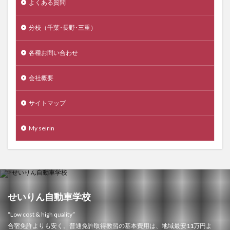
よくある質問
分校（千葉･長野･三重）
各種お問い合わせ
会社概要
サイトマップ
My seirin
せいりん自動車学校
“Low cost & high quality”
合宿免許よりも安く。普通免許取得教習の基本費用は、地域最安11万円よ