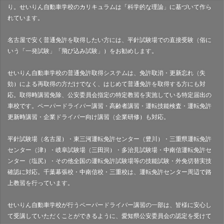
り。せいりん自動車学校のカリキュラムは「科学的な理論」に基づいて作ら
れています。
名古屋で安く普通免許を取得したい方には、平針試験場での直接受験（俗に
いう「一発試験」「飛び込み試験」）をお勧めします。
せいりん自動車学校の普通免許取得システムは、免許取消・更新忘れ（失
効）による再取得の方だけでなく、はじめて普通免許を取得する方にも対
応。取得時講習免除、公安委員会指定の特定教習を実施している特定届出の
車校です。ペーパードライバー講習・高齢者講習・運転技能検査・運転免許
更新時講習・企業ドライバー向け講習（企業研修）も対応。
平針試験場（名古屋）・東三河運転免許センター（豊川）・三重県運転免許
センター（津）・岐阜試験場（三田洞）・多治見試験場・中南信運転免許セ
ンター（塩尻）・その他全国の運転免許試験場等の技能試験・外免切替実技
確認に対応。千葉幕張校・中南信校・三重校は、運転免許センター周辺で路
上教習を行っています。
せいりん自動車学校が行うペーパードライバー講習の一部は、皆様に安心し
て受講していただくことができるように、愛知県公安委員会の認定を受けて