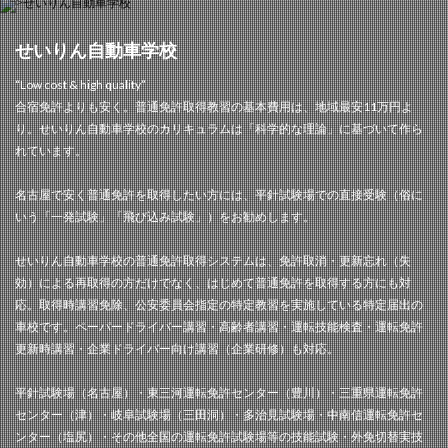
せいりん自動車学校
“Low cost & high quality”
合宿免許よりも安く。普通免許取得教習の基本費用は、地域最安11万円よ
り。せいりん自動車学校のカリキュラムは「科学的な理論」に基づいて作ら
れています。
名古屋で安く普通免許を取得したい方には、平針試験場での直接受験（俗に
いう「一発試験」「飛び込み試験」）をお勧めします。
せいりん自動車学校の普通免許取得システムは、免許取消・更新忘れ（失
効）による再取得の方だけでなく、はじめて普通免許を取得する方にも対
応。取得時講習免除、公安委員会指定の特定教習を実施している特定届出の
車校です。ペーパードライバー講習・高齢者講習・運転技能検査・運転免許
更新時講習・企業ドライバー向け講習（企業研修）も対応。
平針試験場（名古屋）・東三河運転免許センター（豊川）・三重県運転免許
センター（津）・岐阜試験場（三田洞）・多治見試験場・中南信運転免許セ
ンター（塩尻）・その他全国の運転免許試験場等の技能試験・外免切替実技