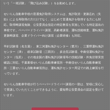
いう「一発試験」「飛び込み試験」）をお勧めします。
せいりん自動車学校の普通免許取得システムは、免許取消・更新忘れ（失
効）による再取得の方だけでなく、はじめて普通免許を取得する方にも対
応。取得時講習免除、公安委員会指定の特定教習を実施している特定届出の
車校です。ペーパードライバー講習、高齢者講習、運転技能検査、運転免許
更新時講習、企業ドライバー向け講習（企業研修）も対応。
平針試験場（名古屋）、東三河運転免許センター（豊川）、三重県運転免許
センター（津）、岐阜試験場（三田洞）、多治見試験場、中南信運転免許セ
ンター（塩尻）、その他全国の運転免許試験場等の技能試験・外免切替実技
確認に対応。千葉幕張せいりん自動車練習所・中南信せいりん自動車練習
所・三重せいりん自動車練習所は、運転免許センター周辺での路上練習を行
っています。
せいりん自動車学校が行うペーパードライバー講習の一部は、皆様に安心し
て受講していただくことができるように、愛知県公安委員会の認定を受けて
います。