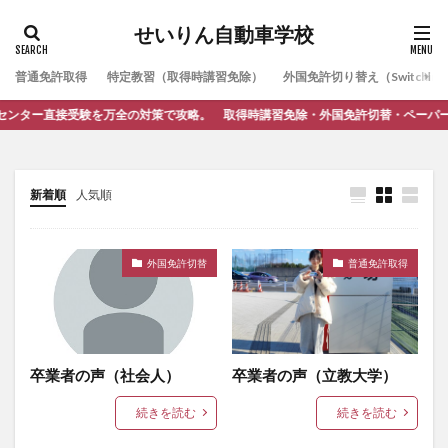
せいりん自動車学校
普通免許取得
特定教習（取得時講習免除）
外国免許切り替え（Switching
接受験を万全の対策で攻略。 取得時講習免除・外国免許切替・ペーパードライバ
新着順
人気順
外国免許切替
普通免許取得
卒業者の声（社会人）
卒業者の声（立教大学）
続きを読む
続きを読む